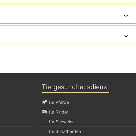
ängig beraten.
onsmaßnahmen. Wir arbeiten hierbei mit dem
sten für vereinbarte labordiagnostische Untersuchungen
Tiergesundheitsdienst
für Pferde
für Rinder
für Schweine
für Schafherden