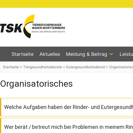
Zum
Inhalt
springen
Tierseuchenkasse
Baden-
Württemberg
Startseite
Aktuelles
Meldung & Beitrag
Leist
Startseite
>
Tiergesundheitsdienste
>
Eutergesundheitsdienst
>
Organisatoris
Organisatorisches
Welche Aufgaben haben der Rinder- und Eutergesundh
Der Rinder- und Eutergesundheitsdienst hat die Aufgabe
Wer berät / betreut mich bei Problemen in meinem Ri