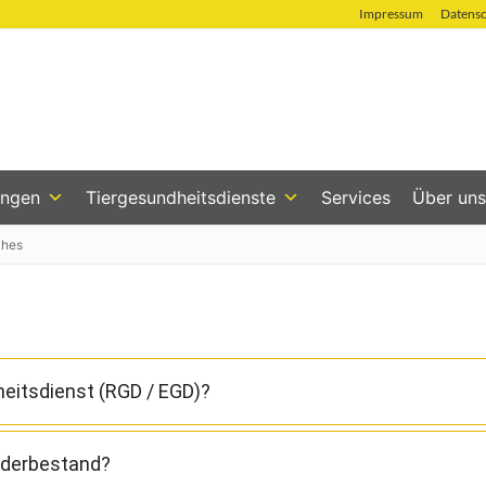
Impressum
Datens
ungen
Tiergesundheitsdienste
Services
Über uns
ches
eitsdienst (RGD / EGD)?
, die Gesundheit und Leistungsfähigkeit der Rinderherden 
nderbestand?