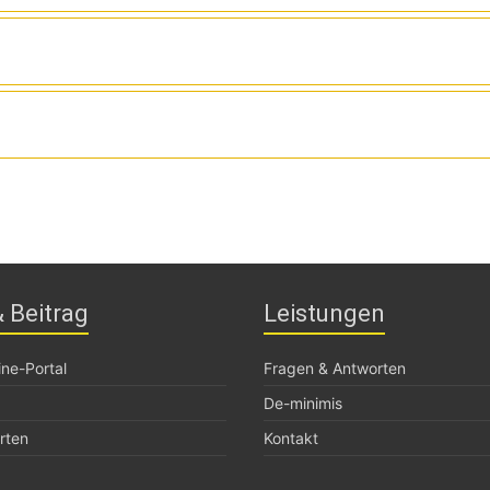
nischen Fragestellungen rund ums Rind.
te und Melkanlagentechniker, die Sie individuell und unabh
ere Aufgabe wie die
Beratung
zu Management und Präventi
r Ihren Betrieb und Ihre Herde.
r
direkt
oder über ihren Hoftierarzt und andere Berater.
undheitsdienstes sind kostenfrei und die Übernahme der Ko
ilfe. Eine unabhängige Beratung ist damit gewährleistet.
ungszwecken erheben wir eine Gebühr.
 Beitrag
Leistungen
ne-Portal
Fragen & Antworten
De-minimis
rten
Kontakt