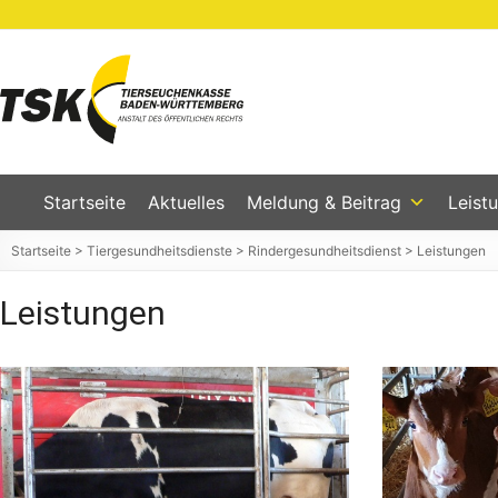
Zum
Inhalt
springen
Tierseuchenkasse
Baden-
Württemberg
Startseite
Aktuelles
Meldung & Beitrag
Leist
Startseite
>
Tiergesundheitsdienste
>
Rindergesundheitsdienst
>
Leistungen
Leistungen