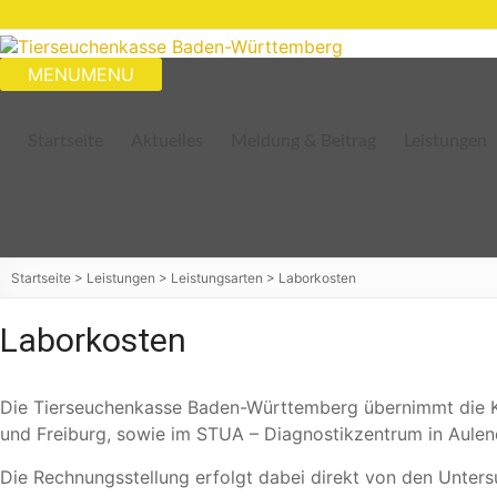
Zum
Inhalt
springen
Tierseuchenkasse
MENU
MENU
Baden-
Württemberg
Startseite
Aktuelles
Meldung & Beitrag
Leistungen
Startseite
>
Leistungen
>
Leistungsarten
>
Laborkosten
Laborkosten
Die Tierseuchenkasse Baden-Württemberg übernimmt die Ko
und Freiburg, sowie im STUA – Diagnostikzentrum in Aulen
Die Rechnungsstellung erfolgt dabei direkt von den Unter