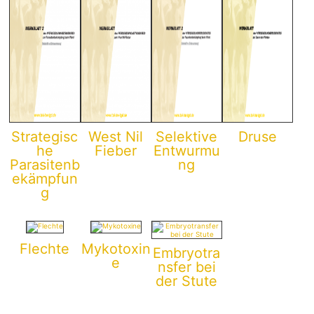
Strategisc
West Nil
Selektive
Druse
he
Fieber
Entwurmu
Parasitenb
ng
ekämpfun
g
Flechte
Mykotoxin
Embryotra
e
nsfer bei
der Stute