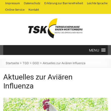
Zum
Impressum
Datenschutz
Erklärung zur Barrierefreiheit
Leichte Sprache
Inhalt
Online-Service
Kontakt
springen
MENU
Tierseuchenkasse
Baden-
Startseite
>
TGD
>
GGD
>
Aktuelles zur Aviären Influenza
Württemberg
Aktuelles zur Aviären
Influenza