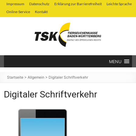
Zum
Impressum
Datenschutz
Erklärung zur Barrierefreiheit
Leichte Sprache
Inhalt
Online-Service
Kontakt
springen
MENU
Tierseuchenkasse
Baden-
Startseite
>
Allgemein
>
Digitaler Schriftverkehr
Württemberg
Digitaler Schriftverkehr