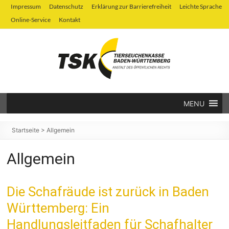
Zum
Impressum
Datenschutz
Erklärung zur Barrierefreiheit
Leichte Sprache
Inhalt
Online-Service
Kontakt
springen
MENU
Tierseuchenkasse
Baden-
Startseite
>
Allgemein
Württemberg
Allgemein
Die Schafräude ist zurück in Baden
Württemberg: Ein
Handlungsleitfaden für Schafhalter