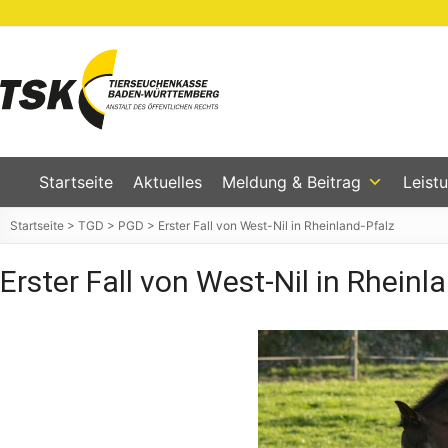
Zum
Inhalt
springen
Tierseuchenkasse
Baden-
Württemberg
Startseite
Aktuelles
Meldung & Beitrag
Leist
Startseite
>
TGD
>
PGD
>
Erster Fall von West-Nil in Rheinland-Pfalz
Erster Fall von West-Nil in Rheinl