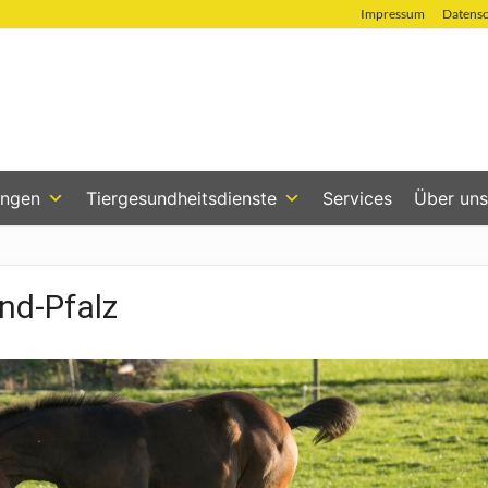
Impressum
Datens
ungen
Tiergesundheitsdienste
Services
Über uns
and-Pfalz