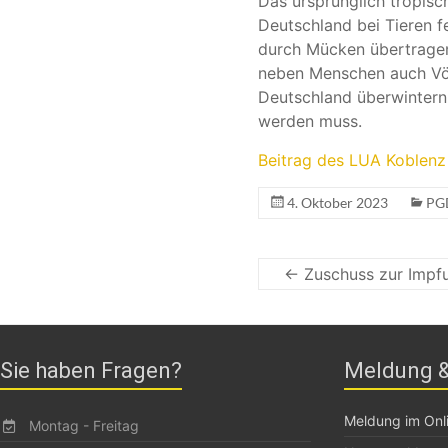
Das ursprünglich tropisc
Deutschland bei Tieren f
durch Mücken übertragen
neben Menschen auch Vög
Deutschland überwintern,
werden muss.
Beitrag des LUA Koblenz 
4. Oktober 2023
PG
← Zuschuss zur Impf
Sie haben Fragen?
Meldung &
Meldung im Onli
Montag - Freitag