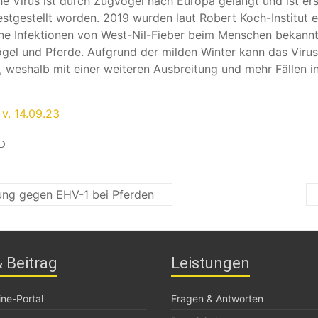
he Virus ist durch Zugvögel nach Europa gelangt und ist er
estgestellt worden. 2019 wurden laut Robert Koch-Institut 
e Infektionen von West-Nil-Fieber beim Menschen bekannt
el und Pferde. Aufgrund der milden Winter kann das Virus
 weshalb mit einer weiteren Ausbreitung und mehr Fällen i
v. 14.09.23
D
ung gegen EHV-1 bei Pferden
 Beitrag
Leistungen
ne-Portal
Fragen & Antworten