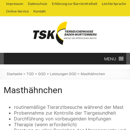
Zum
Impressum
Datenschutz
Erklärung zur Barrierefreiheit
Leichte Sprache
Inhalt
Online-Service
Kontakt
springen
MENU
Tierseuchenkasse
Baden-
Startseite
>
TGD
>
GGD
>
Leistungen GGD
>
Masthähnchen
Württemberg
Masthähnchen
routinemäßige Tierarztbesuche während der Mast
Probennahme zur Kontrolle der Tiergesundheit
Durchführung von vorbeugenden Impfungen
Therapie (wenn erforderlich)