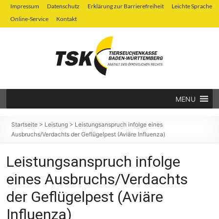
Zum
Impressum
Datenschutz
Erklärung zur Barrierefreiheit
Leichte Sprache
Inhalt
Online-Service
Kontakt
springen
MENU
Tierseuchenkasse
Baden-
Startseite
>
Leistung
>
Leistungsanspruch infolge eines
Ausbruchs/Verdachts der Geflügelpest (Aviäre Influenza)
Württemberg
Leistungsanspruch infolge
eines Ausbruchs/Verdachts
der Geflügelpest (Aviäre
Influenza)