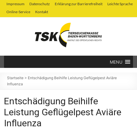
Zum
Impressum
Datenschutz
Erklärung zur Barrierefreiheit
Leichte Sprache
Inhalt
Online-Service
Kontakt
springen
MENU
Tierseuchenkasse
Baden-
Startseite
>
Entschädigung Beihilfe Leistung Geflügelpest Aviäre
Influenza
Württemberg
Entschädigung Beihilfe
Leistung Geflügelpest Aviäre
Influenza