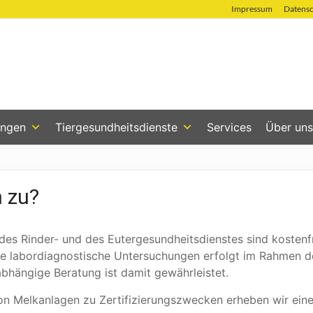
Impressum
Datens
ungen
Tiergesundheitsdienste
Services
Über uns
 zu?
 des Rinder- und des Eutergesundheitsdienstes sind kosten
rte labordiagnostische Untersuchungen erfolgt im Rahmen 
nabhängige Beratung ist damit gewährleistet.
on Melkanlagen zu Zertifizierungszwecken erheben wir ein