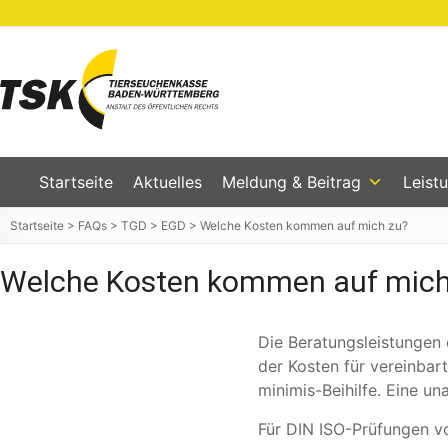
Zum
Inhalt
springen
Tierseuchenkasse
Baden-
Württemberg
Startseite
Aktuelles
Meldung & Beitrag
Leist
Startseite
>
FAQs
>
TGD
>
EGD
>
Welche Kosten kommen auf mich zu?
Welche Kosten kommen auf mich
Die Beratungsleistungen
der Kosten für vereinba
minimis-Beihilfe. Eine u
Für DIN ISO-Prüfungen v