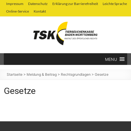
Zum
Impressum
Datenschutz
Erklärung zur Barrierefreiheit
Leichte Sprache
Inhalt
Online-Service
Kontakt
springen
MENU
Tierseuchenkasse
Baden-
Startseite
>
Meldung & Beitrag
>
Rechtsgrundlagen
>
Gesetze
Württemberg
Gesetze