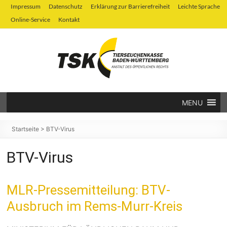
Zum
Impressum
Datenschutz
Erklärung zur Barrierefreiheit
Leichte Sprache
Inhalt
Online-Service
Kontakt
springen
MENU
Tierseuchenkasse
Baden-
Startseite
>
BTV-Virus
Württemberg
BTV-Virus
MLR-Pressemitteilung: BTV-
Ausbruch im Rems-Murr-Kreis