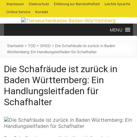
Zum
Impressum
Datenschutz
Erklärung zur Barrierefreiheit
Leichte Sprache
Inhalt
Online-Service
Kontakt
springen
MENU
Tierseuchenkasse
Baden-
Startseite
>
TGD
>
SHGD
>
Die Schafräude ist zurück in Baden
Württemberg: Ein Handlungsleitfaden für Schafhalter
Württemberg
Die Schafräude ist zurück in
Baden Württemberg: Ein
Handlungsleitfaden für
Schafhalter