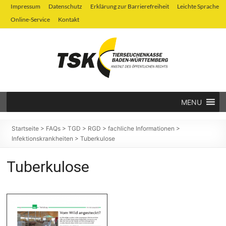
Zum
Impressum
Datenschutz
Erklärung zur Barrierefreiheit
Leichte Sprache
Inhalt
Online-Service
Kontakt
springen
MENU
Tierseuchenkasse
Baden-
Startseite
>
FAQs
>
TGD
>
RGD
>
fachliche Informationen
>
Infektionskrankheiten
>
Tuberkulose
Württemberg
Tuberkulose