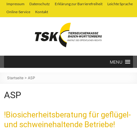
Zum
Impressum
Datenschutz
Erklärung zur Barrierefreiheit
Leichte Sprache
Inhalt
Online-Service
Kontakt
springen
MENU
Tierseuchenkasse
Baden-
Startseite
>
ASP
Württemberg
ASP
!Biosicherheitsberatung für geflügel-
und schweinehaltende Betriebe!