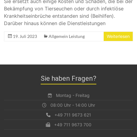
Sie ersetzt auch einige Kosten und Schäden, die bei der
Bekämpfung von Tierseuchen oder durch infektiöse
Krankheitseinbrüche entstanden sind (Beihilfen).
Darüber hinaus können die Dienstleistungen
19. Juli 2023
Allgemein Leistung
Weiterlesen
Sie haben Fragen?
Montag - Freitag
08:00 Uhr - 14:00 Uhr
+49 711 9673 621
+49 711 9673 700