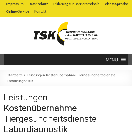
Zum
Impressum
Datenschutz
Erklärung zur Barrierefreiheit
Leichte Sprache
Inhalt
Online-Service
Kontakt
springen
MENU
Tierseuchenkasse
Baden-
Startseite
>
Leistungen Kostenübernahme Tiergesundheitsdienste
Labordiagnostik
Württemberg
Leistungen
Kostenübernahme
Tiergesundheitsdienste
Labordiagnostik