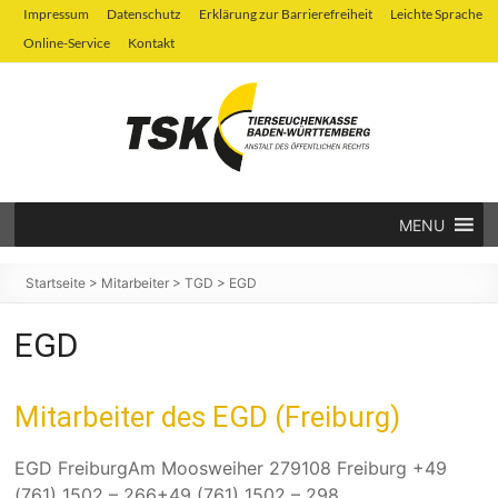
Zum
Impressum
Datenschutz
Erklärung zur Barrierefreiheit
Leichte Sprache
Inhalt
Online-Service
Kontakt
springen
MENU
Tierseuchenkasse
Baden-
Startseite
>
Mitarbeiter
>
TGD
>
EGD
Württemberg
EGD
Mitarbeiter des EGD (Freiburg)
EGD FreiburgAm Moosweiher 279108 Freiburg +49
(761) 1502 – 266+49 (761) 1502 – 298