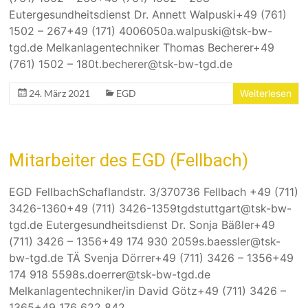
Eutergesundheitsdienst Dr. Annett Walpuski+49 (761)
1502 – 267+49 (171) 4006050a.walpuski@tsk-bw-
tgd.de Melkanlagentechniker Thomas Becherer+49
(761) 1502 – 180t.becherer@tsk-bw-tgd.de
24. März 2021
EGD
Weiterlesen
Mitarbeiter des EGD (Fellbach)
EGD FellbachSchaflandstr. 3/370736 Fellbach +49 (711)
3426-1360+49 (711) 3426-1359tgdstuttgart@tsk-bw-
tgd.de Eutergesundheitsdienst Dr. Sonja Bäßler+49
(711) 3426 – 1356+49 174 930 2059s.baessler@tsk-
bw-tgd.de TÄ Svenja Dörrer+49 (711) 3426 – 1356+49
174 918 5598s.doerrer@tsk-bw-tgd.de
Melkanlagentechniker/in David Götz+49 (711) 3426 –
1365+49 176 622 842