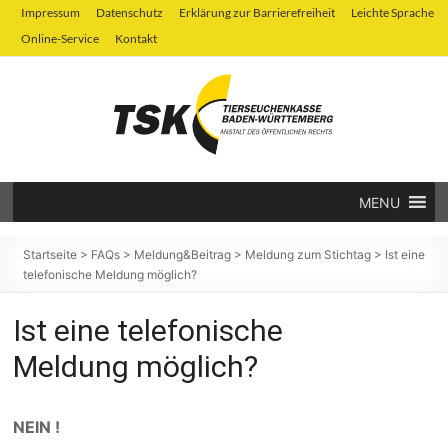
Zum
Impressum
Datenschutz
Erklärung zur Barrierefreiheit
Leichte Sprache
Inhalt
Online-Service
Kontakt
springen
MENU
Tierseuchenkasse
Baden-
Startseite
>
FAQs
>
Meldung&Beitrag
>
Meldung zum Stichtag
>
Ist eine
telefonische Meldung möglich?
Württemberg
Ist eine telefonische
Meldung möglich?
NEIN !