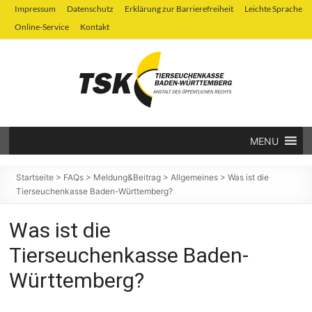
Zum
Impressum
Datenschutz
Erklärung zur Barrierefreiheit
Leichte Sprache
Inhalt
Online-Service
Kontakt
springen
MENU
Tierseuchenkasse
Baden-
Startseite
>
FAQs
>
Meldung&Beitrag
>
Allgemeines
>
Was ist die
Tierseuchenkasse Baden-Württemberg?
Württemberg
Was ist die
Tierseuchenkasse Baden-
Württemberg?