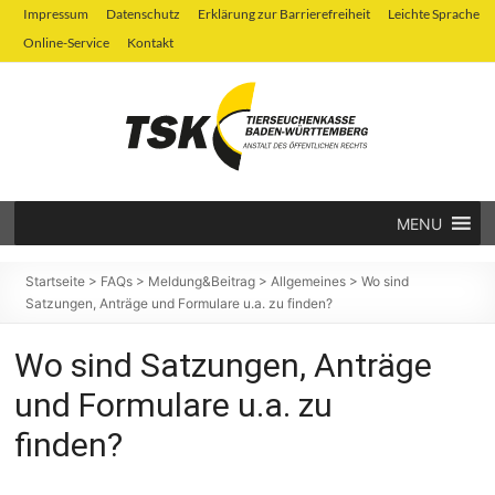
Zum
Impressum
Datenschutz
Erklärung zur Barrierefreiheit
Leichte Sprache
Inhalt
Online-Service
Kontakt
springen
MENU
Tierseuchenkasse
Baden-
Startseite
>
FAQs
>
Meldung&Beitrag
>
Allgemeines
>
Wo sind
Satzungen, Anträge und Formulare u.a. zu finden?
Württemberg
Wo sind Satzungen, Anträge
und Formulare u.a. zu
finden?